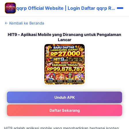
qqrp Official Website | Login Daftar qqrp Resmi Mudah 🎯
← Kembali ke Beranda
HIT9 – Aplikasi Mobile yang Dirancang untuk Pengalaman
Lancar
Unduh APK
Daftar Sekarang
HIT9 adalah aplikasi mobile yang menghadirkan berbagai konten