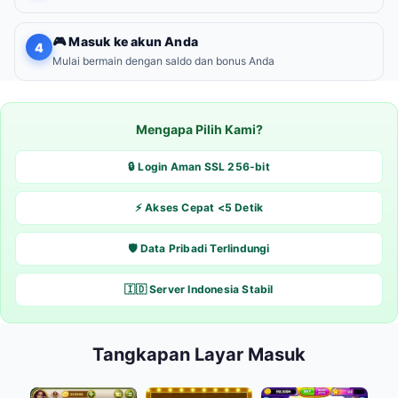
🎮 Masuk ke akun Anda
4
Mulai bermain dengan saldo dan bonus Anda
Mengapa Pilih Kami?
🔒 Login Aman SSL 256-bit
⚡ Akses Cepat <5 Detik
🛡️ Data Pribadi Terlindungi
🇮🇩 Server Indonesia Stabil
Tangkapan Layar Masuk