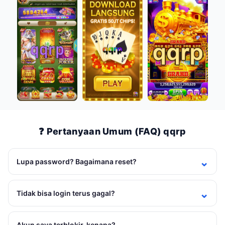
❓ Pertanyaan Umum (FAQ) qqrp
Lupa password? Bagaimana reset?
Tidak bisa login terus gagal?
Akun saya terblokir, kenapa?