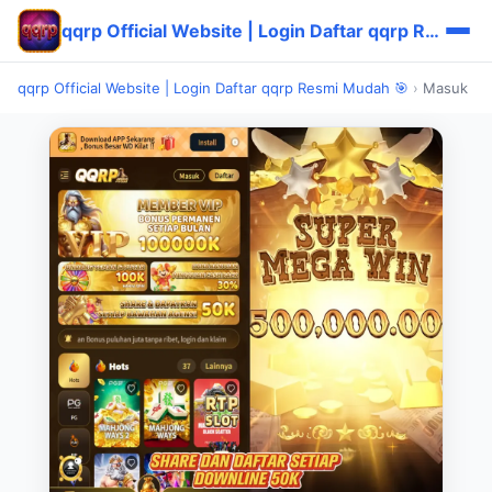
qqrp Official Website | Login Daftar qqrp Resmi Mudah 🎯
qqrp Official Website | Login Daftar qqrp Resmi Mudah 🎯
›
Masuk